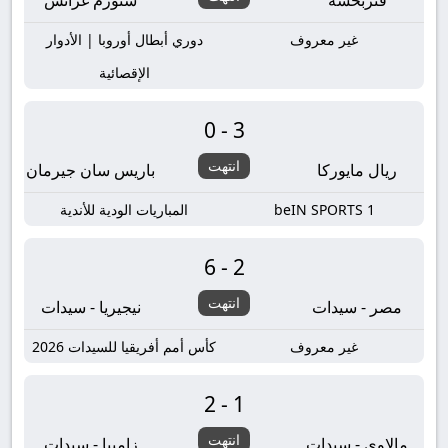
فنربخشة
شتورم غراتس
غير معروف
دوري أبطال أوروبا | الأدوار
الإقصائية
0-3
انتهت
ريال مايوركا
باريس سان جيرمان
beIN SPORTS 1
المباريات الودية للأندية
6-2
انتهت
مصر - سيدات
نيجيريا - سيدات
غير معروف
كأس أمم أفريقيا للسيدات 2026
2-1
انتهت
مالاوي - سيدات
زامبيا - سيدات