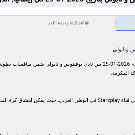
🧩
التشكيلة وخطة اللعب
س ونابولي
إيطالي.
ستُذاع أحداث المباراة مباشرة على قناة Starzplay في الوطن العربي، حيث ي