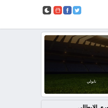
google
facebook
twitter
news
نابولي