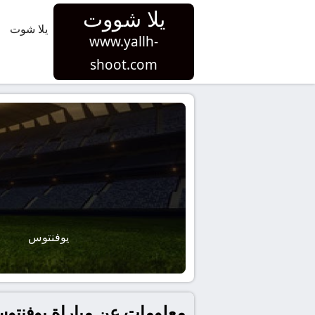
يلا شووت
يلا شوت
www.yallh-
shoot.com
يوفنتوس
معلومات عن مباراة يوفنتوس و نابولي بتاريخ 2026-01