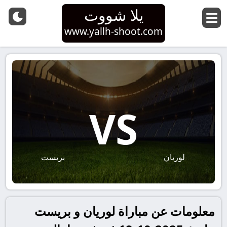
يلا شووت
www.yallh-shoot.com
VS
لوريان
بريست
معلومات عن مباراة لوريان و بريست