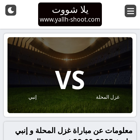
يلا شووت
www.yallh-shoot.com
VS
غزل المحلة
إنبي
معلومات عن مباراة غزل المحلة و إنبي