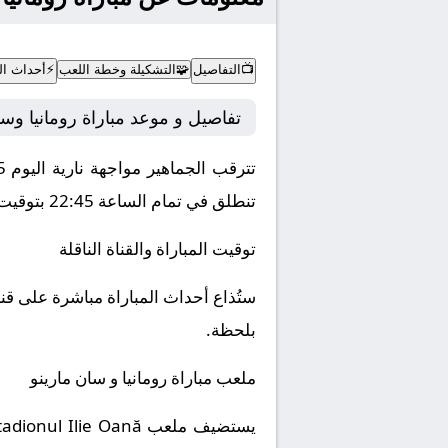
📺
التفاصيل
🧩
التشكيلة وخطة اللعب
⚡
أحداث الم
تفاصيل و موعد مباراة رومانيا وسا
تترقب الجماهير مواجهة نارية اليوم 2025-11-18 بين نادي رومانيا و سان مارينو ضمن منافسات بطولة أوروبا, تصفيات كأس العالم أوروبا.
تنطلق في تمام الساعة 22:45 بتوقيت مكة المكرمة.
توقيت المباراة والقناة الناقلة
بلحظة.
ملعب مباراة رومانيا و سان مارينو