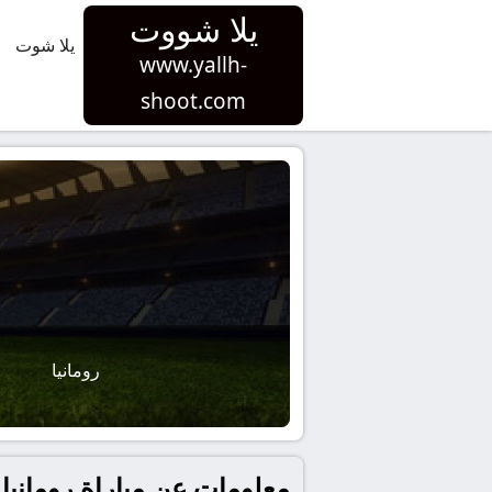
يلا شووت
يلا شوت
www.yallh-
shoot.com
رومانيا
معلومات عن مباراة رومانيا و سان مارينو بتاريخ 2025-11