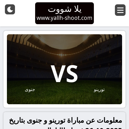
يلا شووت
www.yallh-shoot.com
VS
تورينو
جنوى
معلومات عن مباراة تورينو و جنوى بتاريخ