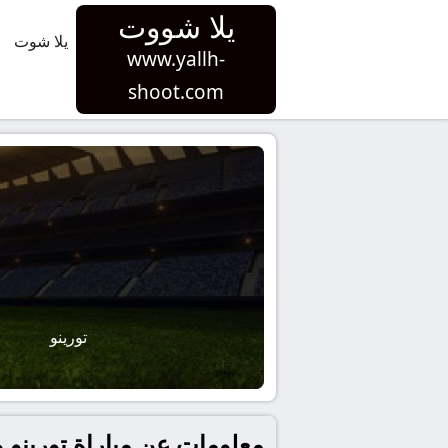
يلا شووت
يلا شوت
www.yallh-
shoot.com
تورينو
معلومات عن مباراة تورينو و بيسا بتاريخ 2025-11-02 في 