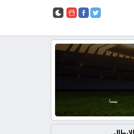
google
facebook
twitter
news
بيسا