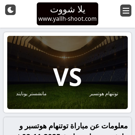
يلا شووت
www.yallh-shoot.com
VS
توتنهام هوتسبر
مانشستر يونايتد
معلومات عن مباراة توتنهام هوتسبر و