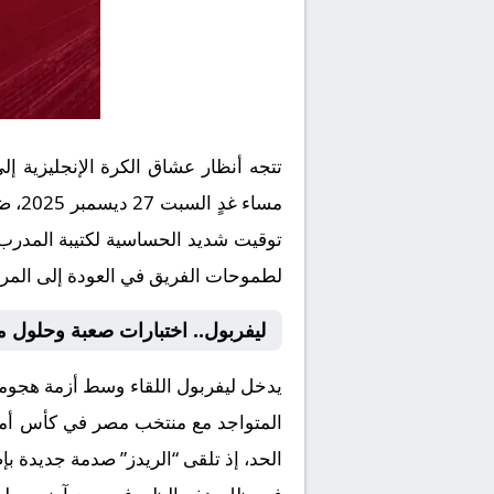
تتجه أنظار عشاق الكرة الإنجليزية إ
مساء غدٍ السبت 27 ديسمبر 2025، ضمن منافسات الجولة الثامنة عشرة من
توقيت شديد الحساسية لكتيبة المدرب ا
لطموحات الفريق في العودة إلى المرب
ليفربول.. اختبارات صعبة وحلول 
يدخل ليفربول اللقاء وسط أزمة هجومي
الحد، إذ تلقى “الريدز” صدمة جديدة ب