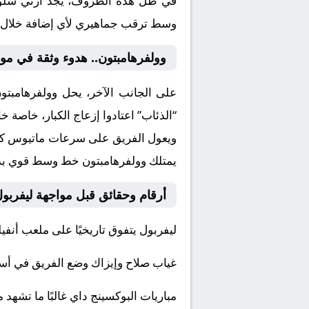
في ظل هذه الظروف، يجد آرني سلوت نف
وسط ترقب جماهيري لأي إضافة خلال س
وولفرهامبتون.. هدوء وثقة في موا
على الجانب الآخر، يحل وولفرهامبتون
“الذئاب” اعتادوا إزعاج الكبار، خاصة 
ويعول الفريق على سرعات ماتيوس كونيا
يمتلك وولفرهامبتون خط وسط قوي بدني
أرقام وحقائق قبل مواجهة ليفربول
ليفربول يتفوق تاريخيًا على ملعب أنفي
غياب صلاح وإيزاك وضع الفريق في أسوأ 
مباريات البوكسينج داي غالبًا ما تشه