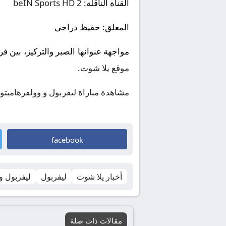
القناة الناقلة:
beIN Sports HD 2
المعلق:
حفيظ دراجي
مواجهة عنوانها الصبر والتركيز، بين 
موقع يلا شوت
.
مشاهدة مباراة ليفربول و وولفرهامبتو
facebook
أخبار يلا شوت
ليفربول
ليفربول و
مقالات ذات صلة