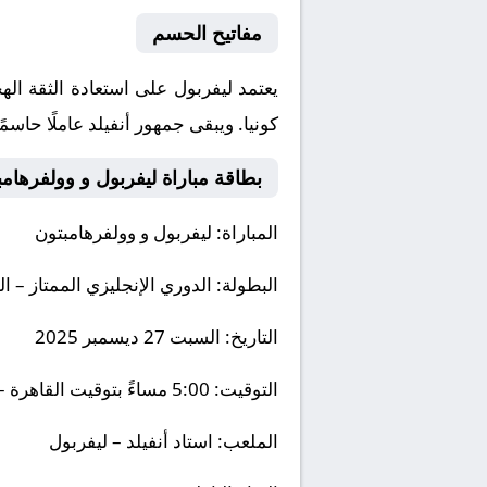
مفاتيح الحسم
يعتمد ليفربول على استعادة الثقة ال
كونيا. ويبقى جمهور أنفيلد عاملًا حاسمًا، إذ يُنتظر أن يلعب 
بطاقة مباراة ليفربول و وولفرهامب
المباراة:
ليفربول و وولفرهامبتون
البطولة:
الدوري الإنجليزي الممتاز – الجو
التاريخ:
السبت 27 ديسمبر 2025
التوقيت:
5:00 مساءً بتوقيت القاهرة – 6:00 مساءً بتوقيت مكة المكرمة
الملعب:
استاد أنفيلد – ليفربول