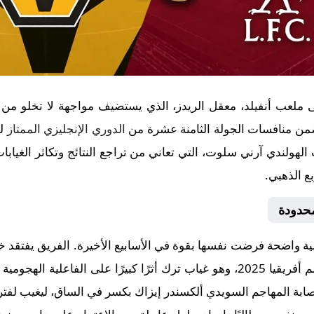
لى ملعب أنفيلد، معقل الريدز، الذي يستضيف مواجهة لا تخلو من 
الدوري الإنجليزي الممتاز
لهولندي آرني سلوت، التي تعاني من تراجع النتائج وتكاثر الغيابا
ع الذهبي.
محدودة
ة واضحة فرضت نفسها بقوة في الأسابيع الأخيرة. الفريق يفتقد خ
المتواجد مع منتخب مصر في كأس أمم أفريقيا 2025، وهو غياب ترك أثرًا كبيرًا 
إصابة المهاجم السويدي ألكسندر إيزاك بكسر في الساق، ليغيب لفت